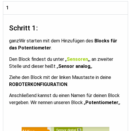
1
Schritt 1:
ganzWir starten mit dem Hinzufügen des
Blocks für
das Potentiometer
.
Den Block findest du unter „
Sensoren
„, an zweiter
Stelle und dieser heißt „
Sensor analog
„.
Funduino KI-Programmierhilfe
AI Agent
Ziehe den Block mit der linken Maustaste in deine
ROBOTERKONFIGURATION
.
Hallo! Willkommen beim Chatbot von Funduino.
Anschließend kannst du einen Namen für deinen Block
vergeben. Wir nennen unseren Block „
Potentiometer
„.
Wenn du eine technische Frage hast, kann ich dir
sicherlich weiterhelfen. Bei Fragen rund um eine
Bestellung, wende dich bitte direkt an unseren
Kundendienst.