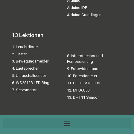
Arduino
Arduino IDE
Arduino Grundlagen
13 Lektionen
Hallo, Spürnase!
;-)
1. Leuchtdiode
2. Taster
8. Infrarotsensor und
3. Bewegungsmelder
Fernbedienung
4. Lautsprecher
9. Fotowiderstand
5. Ultraschallsensor
10. Potentiometer
6. WS2812B LED Ring
11. OLED SSD1306
7. Servomotor
12. MPU6050
13. DHT11 Sensor