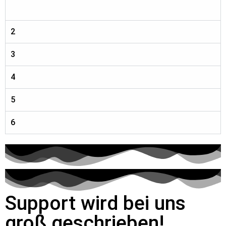
2
3
4
5
6
Support wird bei uns
groß geschrieben!