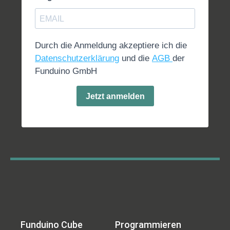
Wenn du eine technische Frage hast, kann ich dir
sicherlich weiterhelfen. Bei Fragen rund um eine
Bestellung, wende dich bitte direkt an unseren
Durch die Anmeldung akzeptiere ich die
Kundendienst.
Datenschutzerklärung
und die
AGB
der
Funduino GmbH
Jetzt anmelden
Funduino Cube
Programmieren