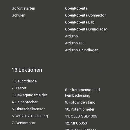
Sofort starten
OpenRoberta
Schulen
OpenRoberta Connector
OpenRoberta Lab
OpenRoberta Grundlagen
Arduino
Arduino IDE
Arduino Grundlagen
13 Lektionen
Hallo, Spürnase!
;-)
1. Leuchtdiode
2. Taster
8. Infrarotsensor und
3. Bewegungsmelder
Fernbedienung
4. Lautsprecher
9. Fotowiderstand
5. Ultraschallsensor
10. Potentiometer
6. WS2812B LED Ring
11. OLED SSD1306
7. Servomotor
12. MPU6050