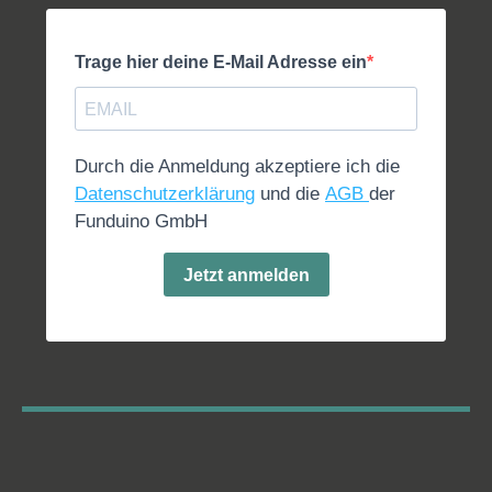
Wenn du eine technische Frage hast, kann ich dir
Trage hier deine E-Mail Adresse ein
sicherlich weiterhelfen. Bei Fragen rund um eine
Bestellung, wende dich bitte direkt an unseren
Kundendienst.
Durch die Anmeldung akzeptiere ich die
Datenschutzerklärung
und die
AGB
der
Funduino GmbH
Jetzt anmelden