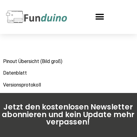
Pinout Übersicht (Bild groß)
Datenblatt
Versionsprotokoll
Jetzt den kostenlosen Newsletter
abonnieren und kein Update mehr
Funduino KI-Programmierhilfe
AI Agent
verpassen!
Hallo! Willkommen beim Chatbot von Funduino.